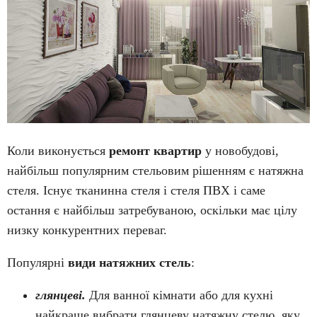
Коли виконується
ремонт квартир
у новобудові,
найбільш популярним стельовим рішенням є натяжна
стеля. Існує тканинна стеля і стеля ПВХ і саме
остання є найбільш затребуваною, оскільки має цілу
низку конкурентних переваг.
Популярні
види натяжних стель
:
глянцеві.
Для ванної кімнати або для кухні
найкраще вибрати глянцеву натяжну стелю, яку